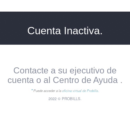
Cuenta Inactiva.
Contacte a su ejecutivo de
cuenta o al Centro de Ayuda .
*
Puede acceder a la
oficina virtual de Probills
.
2022 © PROBILLS.